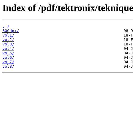
Index of /pdf/tektronix/teknique
../
600dpi/
vol1/
vol2/
vol3/
vol4/
vol5/
vol6/
vol7/
vol8/