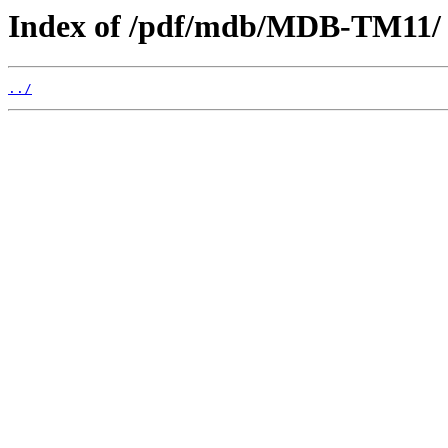
Index of /pdf/mdb/MDB-TM11/
../