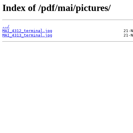
Index of /pdf/mai/pictures/
../
MAI_4312_terminal.jpg
MAI_4313_terminal.jpg