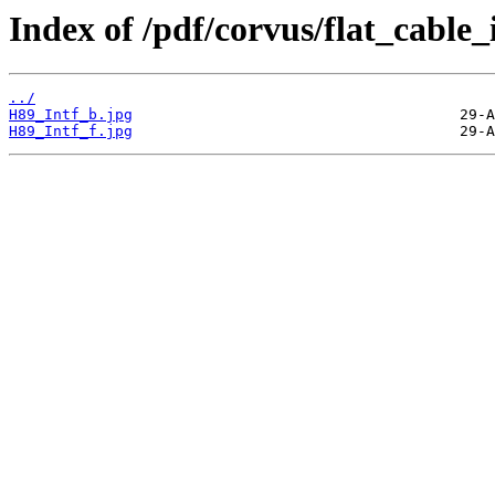
Index of /pdf/corvus/flat_cable
../
H89_Intf_b.jpg
H89_Intf_f.jpg