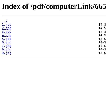
Index of /pdf/computerLink/665
../
1.jpg
2.jpg
3.jpg
4.jpg
5.jpg
6.jpg
7.jpg
8.jpg
9.jpg