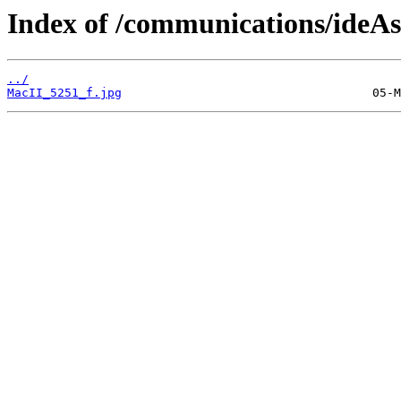
Index of /communications/ideAs
../
MacII_5251_f.jpg